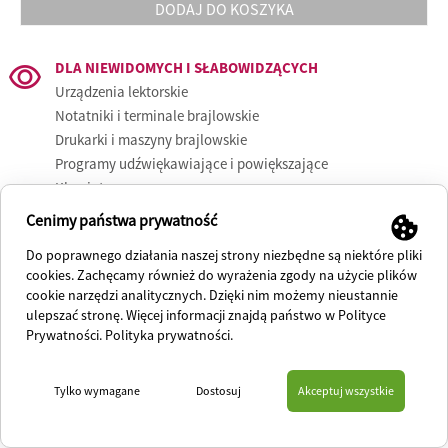
DODAJ DO KOSZYKA
DLA NIEWIDOMYCH I SŁABOWIDZĄCYCH
Urządzenia lektorskie
Notatniki i terminale brajlowskie
Drukarki i maszyny brajlowskie
Programy udźwiękawiające i powiększające
Klawiatury
Syntezatory
Cenimy państwa prywatność
Książka mówiona
Do poprawnego działania naszej strony niezbędne są niektóre pliki
Lupy elektroniczne
cookies. Zachęcamy również do wyrażenia zgody na użycie plików
Powiększalniki
cookie narzędzi analitycznych. Dzięki nim możemy nieustannie
Urządzenia codziennego użytku
ulepszać stronę. Więcej informacji znajdą państwo w Polityce
Inne urządzenia i materiały
Prywatności.
Polityka prywatności
.
WSPOMAGANIE KOMUNIKACJI
Klawiatury specjalistyczne
Urządzenia zastępujące mysz komputerową
Eyetrackery – Urządzenia do sterowania wzrokiem
Przyciski i interfejsy
Komunikatory
Oprogramowanie wspomagające komunikację
Syntezatory mowy
Oprogramowanie aktywizujące i edukacyjne
Oprogramowanie wspomagające naukę sterowania
Oprogramowanie wspomagające terapię logopedyczną
Oprogramowanie dla osób z trudnościami w uczeniu się
Inne urządzenia
WSPARCIE TERAPII
Tylko wymagane
Dostosuj
Akceptuj wszystkie
wzrokiem
AfaSystem
Cognitomniac
Dr Neuronowski
ExeSystem
INTERAKTYWNY SYSTEM DOŚWIADCZANIA ŚWIATA