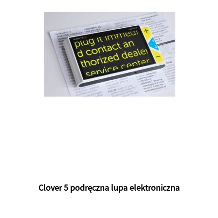
wiele
wariantów.
Opcje
można
wybrać
na
stronie
produktu
Clover 5 podręczna lupa elektroniczna