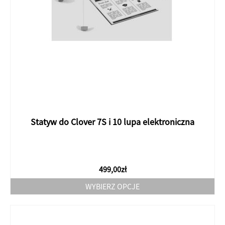
Statyw do Clover 7S i 10 lupa elektroniczna
499,00
zł
WYBIERZ OPCJE
Ten
produkt
ma