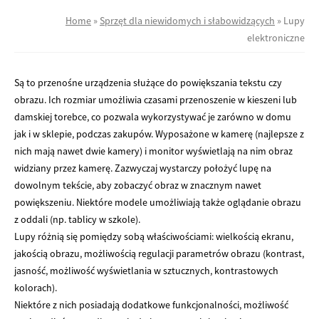
Home
»
Sprzęt dla niewidomych i słabowidzących
»
Lupy
elektroniczne
Są to przenośne urządzenia służące do powiększania tekstu czy
obrazu. Ich rozmiar umożliwia czasami przenoszenie w kieszeni lub
damskiej torebce, co pozwala wykorzystywać je zarówno w domu
jak i w sklepie, podczas zakupów. Wyposażone w kamerę (najlepsze z
nich mają nawet dwie kamery) i monitor wyświetlają na nim obraz
widziany przez kamerę. Zazwyczaj wystarczy położyć lupę na
dowolnym tekście, aby zobaczyć obraz w znacznym nawet
powiększeniu. Niektóre modele umożliwiają także oglądanie obrazu
z oddali (np. tablicy w szkole).
Lupy różnią się pomiędzy sobą właściwościami: wielkością ekranu,
jakością obrazu, możliwością regulacji parametrów obrazu (kontrast,
jasność, możliwość wyświetlania w sztucznych, kontrastowych
kolorach).
Niektóre z nich posiadają dodatkowe funkcjonalności, możliwość