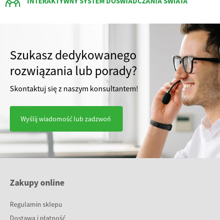
INTERAKTYWNY SYSTEM DOŚWIADCZANIA ŚWIATA
Gotowe zestawy
System Luminea
System SHX
Meble
Szukasz dedykowanego
rozwiązania lub porady?
Skontaktuj się z naszym konsultantem!
Wyślij wiadomość lub zadzwoń
Zakupy online
Regulamin sklepu
Dostawa i płatność