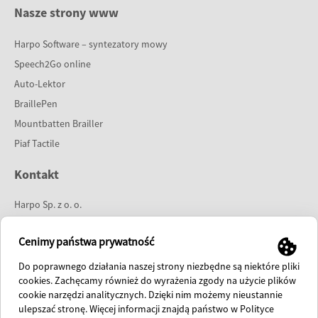
Nasze strony www
Harpo Software – syntezatory mowy
Speech2Go online
Auto-Lektor
BraillePen
Mountbatten Brailler
Piaf Tactile
Kontakt
Harpo Sp. z o. o.
ul. 27 Grudnia 7
61-737 Poznań
Cenimy państwa prywatność
tel:
61 853 14 25
Do poprawnego działania naszej strony niezbędne są niektóre pliki
e-mail:
info@harpo.com.pl
cookies. Zachęcamy również do wyrażenia zgody na użycie plików
cookie narzędzi analitycznych. Dzięki nim możemy nieustannie
polish fanpage
ulepszać stronę. Więcej informacji znajdą państwo w Polityce
international fanpage