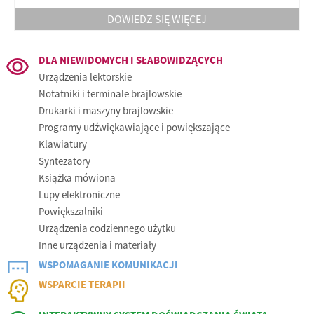
DOWIEDZ SIĘ WIĘCEJ
DLA NIEWIDOMYCH I SŁABOWIDZĄCYCH
Urządzenia lektorskie
Notatniki i terminale brajlowskie
Drukarki i maszyny brajlowskie
Programy udźwiękawiające i powiększające
Klawiatury
Syntezatory
Książka mówiona
Lupy elektroniczne
Powiększalniki
Urządzenia codziennego użytku
Inne urządzenia i materiały
WSPOMAGANIE KOMUNIKACJI
Klawiatury specjalistyczne
Urządzenia zastępujące mysz komputerową
Eyetrackery – Urządzenia do sterowania wzrokiem
Przyciski i interfejsy
Komunikatory
Oprogramowanie wspomagające komunikację
Syntezatory mowy
Oprogramowanie aktywizujące i edukacyjne
Oprogramowanie wspomagające naukę sterowania
Oprogramowanie wspomagające terapię logopedyczną
Oprogramowanie dla osób z trudnościami w uczeniu się
Inne urządzenia
WSPARCIE TERAPII
wzrokiem
AfaSystem
Cognitomniac
Dr Neuronowski
ExeSystem