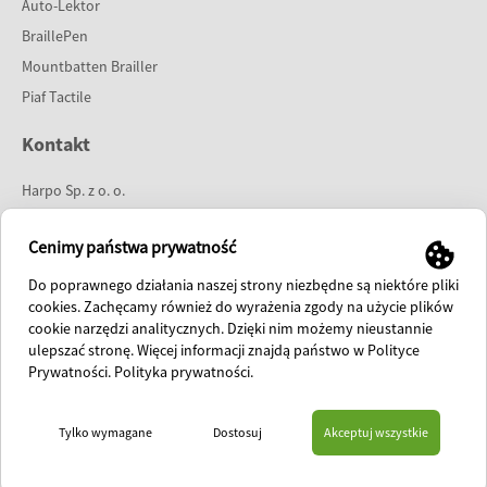
Auto-Lektor
BraillePen
Mountbatten Brailler
Piaf Tactile
Kontakt
Harpo Sp. z o. o.
ul. 27 Grudnia 7
61-737 Poznań
Cenimy państwa prywatność
tel:
61 853 14 25
Do poprawnego działania naszej strony niezbędne są niektóre pliki
e-mail:
info@harpo.com.pl
cookies. Zachęcamy również do wyrażenia zgody na użycie plików
cookie narzędzi analitycznych. Dzięki nim możemy nieustannie
polish fanpage
ulepszać stronę. Więcej informacji znajdą państwo w Polityce
international fanpage
Prywatności.
Polityka prywatności
.
HOME
O FIRMIE
PREZENTACJE
SKLEP
AKTUALNOŚCI
KONTAKT
Tylko wymagane
Dostosuj
Akceptuj wszystkie
© 2026 Harpo Sp. z o. o. ul. 27 Grudnia 7 61-737 Poznań, telefon: 61 853-14-25, fax: 61 853-14-19