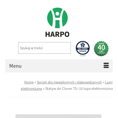
Menu
Home
»
Sprzęt dla niewidomych i słabowidzących
»
Lupy
elektroniczne
»
Statyw do Clover 7S i 10 lupa elektroniczna