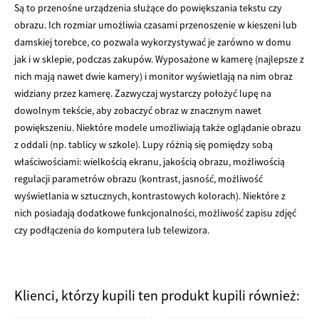
Są to przenośne urządzenia służące do powiększania tekstu czy
obrazu. Ich rozmiar umożliwia czasami przenoszenie w kieszeni lub
damskiej torebce, co pozwala wykorzystywać je zarówno w domu
jak i w sklepie, podczas zakupów. Wyposażone w kamerę (najlepsze z
nich mają nawet dwie kamery) i monitor wyświetlają na nim obraz
widziany przez kamerę. Zazwyczaj wystarczy położyć lupę na
dowolnym tekście, aby zobaczyć obraz w znacznym nawet
powiększeniu. Niektóre modele umożliwiają także oglądanie obrazu
z oddali (np. tablicy w szkole). Lupy różnią się pomiędzy sobą
właściwościami: wielkością ekranu, jakością obrazu, możliwością
regulacji parametrów obrazu (kontrast, jasność, możliwość
wyświetlania w sztucznych, kontrastowych kolorach). Niektóre z
nich posiadają dodatkowe funkcjonalności, możliwość zapisu zdjęć
czy podłączenia do komputera lub telewizora.
Klienci, którzy kupili ten produkt kupili również: