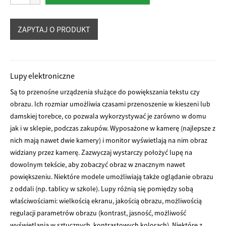
Portable
Video
Magnifier
lupa
elektroniczna
Lupy elektroniczne
Są to przenośne urządzenia służące do powiększania tekstu czy
obrazu. Ich rozmiar umożliwia czasami przenoszenie w kieszeni lub
damskiej torebce, co pozwala wykorzystywać je zarówno w domu
jak i w sklepie, podczas zakupów. Wyposażone w kamerę (najlepsze z
nich mają nawet dwie kamery) i monitor wyświetlają na nim obraz
widziany przez kamerę. Zazwyczaj wystarczy położyć lupę na
dowolnym tekście, aby zobaczyć obraz w znacznym nawet
powiększeniu. Niektóre modele umożliwiają także oglądanie obrazu
z oddali (np. tablicy w szkole). Lupy różnią się pomiędzy sobą
właściwościami: wielkością ekranu, jakością obrazu, możliwością
regulacji parametrów obrazu (kontrast, jasność, możliwość
wyświetlania w sztucznych, kontrastowych kolorach). Niektóre z