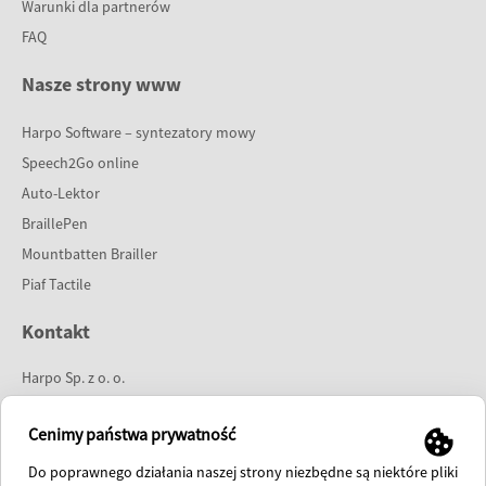
Warunki dla partnerów
FAQ
Nasze strony www
Harpo Software – syntezatory mowy
Speech2Go online
Auto-Lektor
BraillePen
Mountbatten Brailler
Piaf Tactile
Kontakt
Harpo Sp. z o. o.
ul. 27 Grudnia 7
61-737 Poznań
Cenimy państwa prywatność
tel:
61 853 14 25
Do poprawnego działania naszej strony niezbędne są niektóre pliki