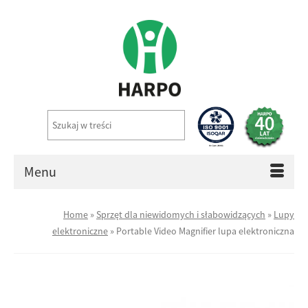
Menu
Home
»
Sprzęt dla niewidomych i słabowidzących
»
Lupy
elektroniczne
»
Portable Video Magnifier lupa elektroniczna