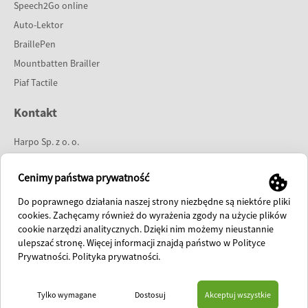
Speech2Go online
Auto-Lektor
BraillePen
Mountbatten Brailler
Piaf Tactile
Kontakt
Harpo Sp. z o. o.
ul. 27 Grudnia 7
61-737 Poznań
Cenimy państwa prywatność
tel:
61 853 14 25
Do poprawnego działania naszej strony niezbędne są niektóre pliki
e-mail:
info@harpo.com.pl
cookies. Zachęcamy również do wyrażenia zgody na użycie plików
cookie narzędzi analitycznych. Dzięki nim możemy nieustannie
polish fanpage
ulepszać stronę. Więcej informacji znajdą państwo w Polityce
international fanpage
Prywatności.
Polityka prywatności
.
HOME
O FIRMIE
PREZENTACJE
SKLEP
AKTUALNOŚCI
KONTAKT
Tylko wymagane
Dostosuj
Akceptuj wszystkie