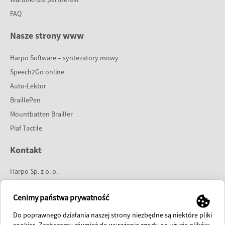
FAQ
Nasze strony www
Harpo Software – syntezatory mowy
Speech2Go online
Auto-Lektor
BraillePen
Mountbatten Brailler
Piaf Tactile
Kontakt
Harpo Sp. z o. o.
ul. 27 Grudnia 7
61-737 Poznań
Cenimy państwa prywatność
tel:
61 853 14 25
Do poprawnego działania naszej strony niezbędne są niektóre pliki
e-mail:
info@harpo.com.pl