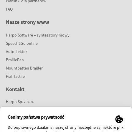
Warunki dla partnerów
FAQ
Nasze strony www
Harpo Software – syntezatory mowy
Speech2Go online
Auto-Lektor
BraillePen
Mountbatten Brailler
Piaf Tactile
Kontakt
Harpo Sp. z o. o.
ul. 27 Grudnia 7
61-737 Poznań
Cenimy państwa prywatność
tel:
61 853 14 25
Do poprawnego działania naszej strony niezbędne są niektóre pliki