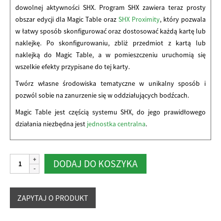
dowolnej aktywności SHX. Program SHX zawiera teraz prosty
obszar edycji dla Magic Table oraz
SHX Proximity
, który pozwala
w łatwy sposób skonfigurować oraz dostosować każdą kartę lub
naklejkę. Po skonfigurowaniu, zbliż przedmiot z kartą lub
naklejką do Magic Table, a w pomieszczeniu uruchomią się
wszelkie efekty przypisane do tej karty.
Twórz własne środowiska tematyczne w unikalny sposób i
pozwól sobie na zanurzenie się w oddziałujących bodźcach.
Magic Table jest częścią systemu SHX, do jego prawidłowego
działania niezbędna jest
jednostka centralna
.
ilość
Alternative:
DODAJ DO KOSZYKA
Magic
Table