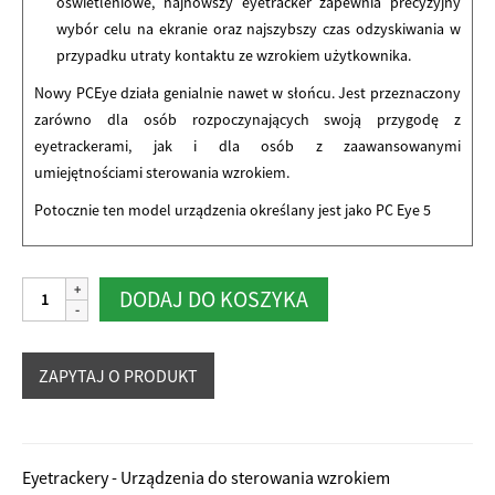
oświetleniowe, najnowszy eyetracker zapewnia precyzyjny
wybór celu na ekranie oraz najszybszy czas odzyskiwania w
przypadku utraty kontaktu ze wzrokiem użytkownika.
Nowy PCEye działa genialnie nawet w słońcu. Jest przeznaczony
zarówno dla osób rozpoczynających swoją przygodę z
eyetrackerami, jak i dla osób z zaawansowanymi
umiejętnościami sterowania wzrokiem.
Potocznie ten model urządzenia określany jest jako PC Eye 5
ilość
Alternative:
DODAJ DO KOSZYKA
Eyetracker
Tobii
Dynavox
-
PC
Eye
Eyetrackery - Urządzenia do sterowania wzrokiem