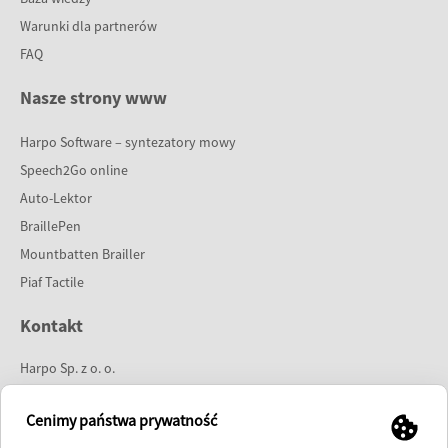
Warunki dla partnerów
FAQ
Nasze strony www
Harpo Software – syntezatory mowy
Speech2Go online
Auto-Lektor
BraillePen
Mountbatten Brailler
Piaf Tactile
Kontakt
Harpo Sp. z o. o.
ul. 27 Grudnia 7
61-737 Poznań
Cenimy państwa prywatność