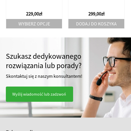
229,00
zł
299,00
zł
WYBIERZ OPCJE
DODAJ DO KOSZYKA
Ten
produkt
ma
wiele
Szukasz dedykowanego
wariantów.
rozwiązania lub porady?
Opcje
można
Skontaktuj się z naszym konsultantem!
wybrać
na
Wyślij wiadomość lub zadzwoń
stronie
produktu