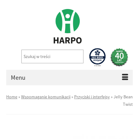
Menu
Home
»
Wspomaganie komunikacji
»
Przyciski i interfejsy
»
Jelly Bean
Twist