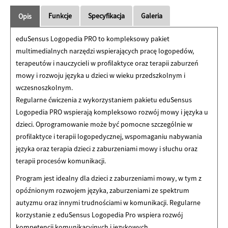
cen:
od
Funkcje
Specyfikacja
Galeria
Opis
2.799,00zł
do
eduSensus Logopedia PRO to kompleksowy pakiet
14.499,00zł
multimedialnych narzędzi wspierających pracę logopedów,
terapeutów i nauczycieli w profilaktyce oraz terapii zaburzeń
mowy i rozwoju języka u dzieci w wieku przedszkolnym i
wczesnoszkolnym.
Regularne ćwiczenia z wykorzystaniem pakietu eduSensus
Logopedia PRO wspierają kompleksowo rozwój mowy i języka u
dzieci. Oprogramowanie może być pomocne szczególnie w
profilaktyce i terapii logopedycznej, wspomaganiu nabywania
języka oraz terapia dzieci z zaburzeniami mowy i słuchu oraz
terapii procesów komunikacji.
Program jest idealny dla dzieci z zaburzeniami mowy, w tym z
opóźnionym rozwojem języka, zaburzeniami ze spektrum
autyzmu oraz innymi trudnościami w komunikacji. Regularne
korzystanie z eduSensus Logopedia Pro wspiera rozwój
kompetencji komunikacyjnych i językowych.