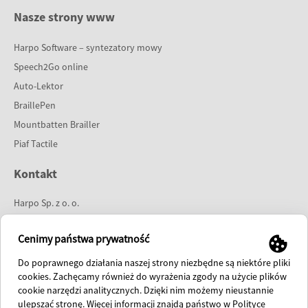
Nasze strony www
Harpo Software – syntezatory mowy
Speech2Go online
Auto-Lektor
BraillePen
Mountbatten Brailler
Piaf Tactile
Kontakt
Harpo Sp. z o. o.
ul. 27 Grudnia 7
61-737 Poznań
Cenimy państwa prywatność
tel:
61 853 14 25
Do poprawnego działania naszej strony niezbędne są niektóre pliki
e-mail:
info@harpo.com.pl
cookies. Zachęcamy również do wyrażenia zgody na użycie plików
cookie narzędzi analitycznych. Dzięki nim możemy nieustannie
polish fanpage
ulepszać stronę. Więcej informacji znajdą państwo w Polityce