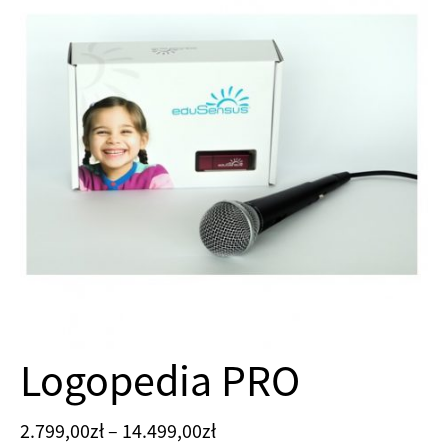
Logopedia PRO
Zakres
2.799,00
zł
–
14.499,00
zł