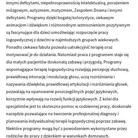
innymi deficytami, niepełnosprawnością intelektualną, porażeniem
mózgowym, autyzmem, mutyzmem, Zespołem Downa i innymi
deficytami. Programy dzięki bogatej kolorystyce, ciekawym
animacjom i dźwiękom i różnorodnym wzmocnieniom pozytywnym
są fascynujące dla dzieci umożliwiając rozpoczęcie pracy
logopedycznej z dziećmi w najmłodszych grupach wiekowych.
Ponadto ciekawa fabuła pozwala uatrakcyjnić terapię oraz
motywować je do działania. Natomiast praca z programem staje się
dla małych pacjentów doskonałą zabawą i przygodą. Programy
wspomagające terapię logopedyczną rozwijają percepcję słuchową,
prawidłową intonację i modulację głosu, uczą rozróżniania i
nazywania dźwięków, prawidłowej artykulacji i rozróżniania głosek,
pozwalają na opanowanie poszczególnych pojęć językowych,
korzystnie wpływają na rozwój funkcji językowych. Z kolei dla
specjalistów jest to skuteczna pomoc w codziennej pracy, doskonałe
narzędzie pozwalające na tworzenie profesjonalnej diagnozy i
planowania indywidualnej terapii logopedycznej poprzez zabawę.
Niektóre programy mogą być z powodzeniem wykorzystane przez
rodziców do pracy z dzieckiem w warunkach domowych.