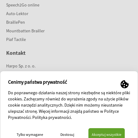
Speech2Go online
Auto-Lektor
BraillePen
Mountbatten Brailler
Piaf Tactile
Kontakt
Harpo Sp. z o. o.
ul. 27 Grudnia 7
61-737 Poznań
Cenimy państwa prywatność
tel:
61 853 14 25
Do poprawnego działania naszej strony niezbędne są niektóre pliki
e-mail:
info@harpo.com.pl
cookies. Zachęcamy również do wyrażenia zgody na użycie plików
cookie narzędzi analitycznych. Dzięki nim możemy nieustannie
polish fanpage
ulepszać stronę. Więcej informacji znajdą państwo w Polityce
international fanpage
Prywatności.
Polityka prywatności
.
HOME
O FIRMIE
PREZENTACJE
SKLEP
AKTUALNOŚCI
KONTAKT
Tylko wymagane
Dostosuj
Akceptuj wszystkie