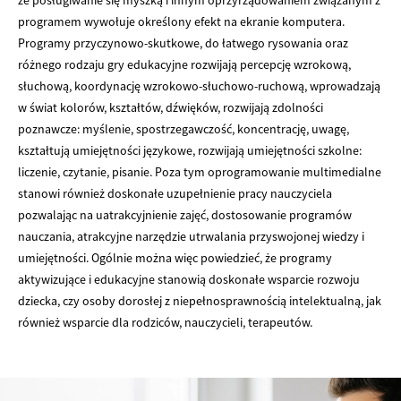
że posługiwanie się myszką i innym oprzyrządowaniem związanym z
programem wywołuje określony efekt na ekranie komputera.
Programy przyczynowo-skutkowe, do łatwego rysowania oraz
różnego rodzaju gry edukacyjne rozwijają percepcję wzrokową,
słuchową, koordynację wzrokowo-słuchowo-ruchową, wprowadzają
w świat kolorów, kształtów, dźwięków, rozwijają zdolności
poznawcze: myślenie, spostrzegawczość, koncentrację, uwagę,
kształtują umiejętności językowe, rozwijają umiejętności szkolne:
liczenie, czytanie, pisanie. Poza tym oprogramowanie multimedialne
stanowi również doskonałe uzupełnienie pracy nauczyciela
pozwalając na uatrakcyjnienie zajęć, dostosowanie programów
nauczania, atrakcyjne narzędzie utrwalania przyswojonej wiedzy i
umiejętności. Ogólnie można więc powiedzieć, że programy
aktywizujące i edukacyjne stanowią doskonałe wsparcie rozwoju
dziecka, czy osoby dorosłej z niepełnosprawnością intelektualną, jak
również wsparcie dla rodziców, nauczycieli, terapeutów.