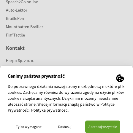
Speech2Go online
Auto-Lektor
BraillePen
Mountbatten Brailler
Piaf Tactile
Kontakt
Harpo Sp. z o. o.
ul. 27 Grudnia 7
61-737 Poznań
Cenimy państwa prywatność
tel:
61 853 14 25
Do poprawnego działania naszej strony niezbędne są niektóre pliki
e-mail:
info@harpo.com.pl
cookies. Zachęcamy również do wyrażenia zgody na użycie plików
cookie narzędzi analitycznych. Dzięki nim możemy nieustannie
polish fanpage
ulepszać stronę. Więcej informacji znajdą państwo w Polityce
international fanpage
Prywatności.
Polityka prywatności
.
HOME
O FIRMIE
PREZENTACJE
SKLEP
AKTUALNOŚCI
KONTAKT
Tylko wymagane
Dostosuj
Akceptuj wszystkie
© 2026 Harpo Sp. z o. o. ul. 27 Grudnia 7 61-737 Poznań, telefon: 61 853-14-25, fax: 61 853-14-19