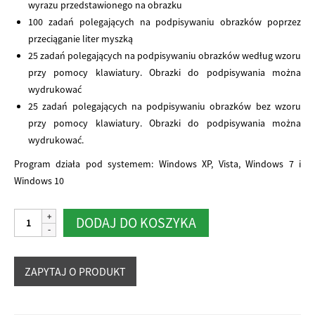
wyrazu przedstawionego na obrazku
100 zadań polegających na podpisywaniu obrazków poprzez
przeciąganie liter myszką
25 zadań polegających na podpisywaniu obrazków według wzoru
przy pomocy klawiatury. Obrazki do podpisywania można
wydrukować
25 zadań polegających na podpisywaniu obrazków bez wzoru
przy pomocy klawiatury. Obrazki do podpisywania można
wydrukować.
Program działa pod systemem: Windows XP, Vista, Windows 7 i
Windows 10
ilość
Alternative:
DODAJ DO KOSZYKA
Kolorowe
literki
I