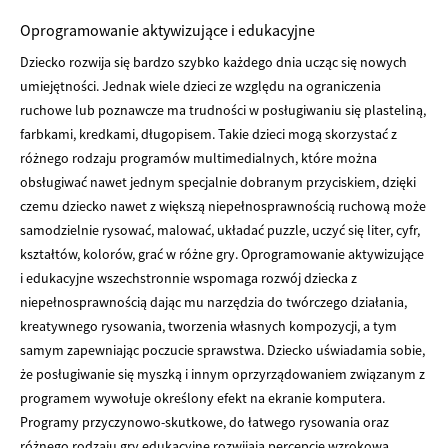
Oprogramowanie aktywizujące i edukacyjne
Dziecko rozwija się bardzo szybko każdego dnia ucząc się nowych
umiejętności. Jednak wiele dzieci ze względu na ograniczenia
ruchowe lub poznawcze ma trudności w posługiwaniu się plasteliną,
farbkami, kredkami, długopisem. Takie dzieci mogą skorzystać z
różnego rodzaju programów multimedialnych, które można
obsługiwać nawet jednym specjalnie dobranym przyciskiem, dzięki
czemu dziecko nawet z większą niepełnosprawnością ruchową może
samodzielnie rysować, malować, układać puzzle, uczyć się liter, cyfr,
kształtów, kolorów, grać w różne gry. Oprogramowanie aktywizujące
i edukacyjne wszechstronnie wspomaga rozwój dziecka z
niepełnosprawnością dając mu narzędzia do twórczego działania,
kreatywnego rysowania, tworzenia własnych kompozycji, a tym
samym zapewniając poczucie sprawstwa. Dziecko uświadamia sobie,
że posługiwanie się myszką i innym oprzyrządowaniem związanym z
programem wywołuje określony efekt na ekranie komputera.
Programy przyczynowo-skutkowe, do łatwego rysowania oraz
różnego rodzaju gry edukacyjne rozwijają percepcję wzrokową,