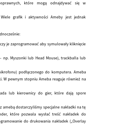
osprawnych, które mogą odnajdywać się w
 Wiele grafik i aktywności Ameby jest jednak
dnocześnie:
rczy je zaprogramować aby symulowały kliknięcie
 np. Myszonki lub Head Mouse), trackballa lub
mikrofonu) podłączonego do komputera. Ameba
ięki. W pewnym stopniu Ameba reaguje również na
da lub kierownicy do gier, które dają spore
 z amebą dostarczyliśmy specjalne nakładki na tę
nder, które pozwala wysłać treść nakładek do
programowanie do drukowania nakładek („Overlay