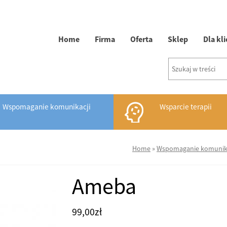
Home
Firma
Oferta
Sklep
Dla kl
Wspomaganie komunikacji
Wsparcie terapii
Home
»
Wspomaganie komunika
Ameba
99,00
zł