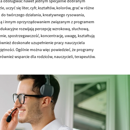
żna obsługiwać nawet jednym specjalnie dobranym
czyć się liter, cyfr, kształtów, kolorów, grać w różne
 do twórczego działania, kreatywnego rysowania,
szką i innym oprzyrządowaniem związanym z programem
dukacyjne rozwijają percepcję wzrokową, słuchową,
ie, spostrzegawczość, koncentrację, uwagę, kształtują
również doskonałe uzupełnienie pracy nauczyciela
ejętności. Ogólnie można więc powiedzieć, że programy
również wsparcie dla rodziców, nauczycieli, terapeutów.