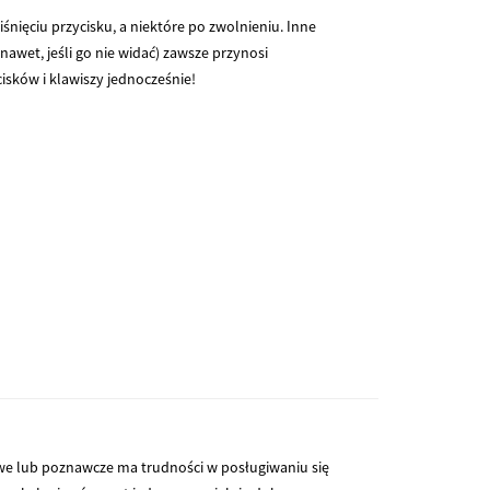
śnięciu przycisku, a niektóre po zwolnieniu. Inne
wet, jeśli go nie widać) zawsze przynosi
cisków i klawiszy jednocześnie!
native:
owe lub poznawcze ma trudności w posługiwaniu się