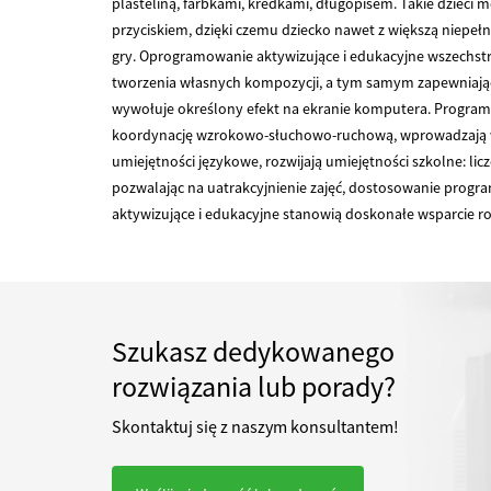
plasteliną, farbkami, kredkami, długopisem. Takie dziec
przyciskiem, dzięki czemu dziecko nawet z większą niepełn
gry. Oprogramowanie aktywizujące i edukacyjne wszechst
tworzenia własnych kompozycji, a tym samym zapewniają
wywołuje określony efekt na ekranie komputera. Program
koordynację wzrokowo-słuchowo-ruchową, wprowadzają w św
umiejętności językowe, rozwijają umiejętności szkolne: l
pozwalając na uatrakcyjnienie zajęć, dostosowanie progra
aktywizujące i edukacyjne stanowią doskonałe wsparcie roz
Szukasz dedykowanego
rozwiązania lub porady?
Skontaktuj się z naszym konsultantem!