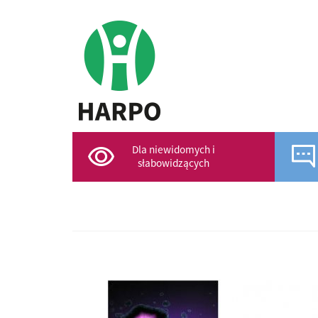
Dla niewidomych i
słabowidzących