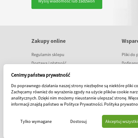
Wyślij wiadomość lub zadzwoń
Zakupy online
Wsparc
Regulamin sklepu
Pliki do 
Dostawa i płatność
Dofinan
Raty 0%
Prezenta
Cenimy państwa prywatność
Program lojalnościowy
Szkoleni
Do poprawnego działania naszej strony niezbędne są niektóre pliki co
Baza wie
Zachęcamy również do wyrażenia zgody na użycie plików cookie narz
Warunki 
analitycznych. Dzięki nim możemy nieustannie ulepszać stronę. Więce
informacji znajdą państwo w Polityce Prywatności.
Polityka prywatno
FAQ
Tylko wymagane
Dostosuj
Akceptuj wszystki
© 2026 Harpo Sp. z o. o. ul. 27 Grudnia 7 61-737 Poznań, telefon: 61 853-14-25, fax: 6