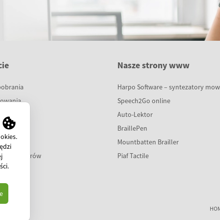
ie
Nasze strony www
pobrania
Harpo Software – syntezatory mo
sowania
Speech2Go online
cje
Auto-Lektor
a
BraillePen
okies.
dzy
Mountbatten Brailler
ędzi
dla partnerów
Piaf Tactile
j
ści
.
e
HO
1 853-14-19