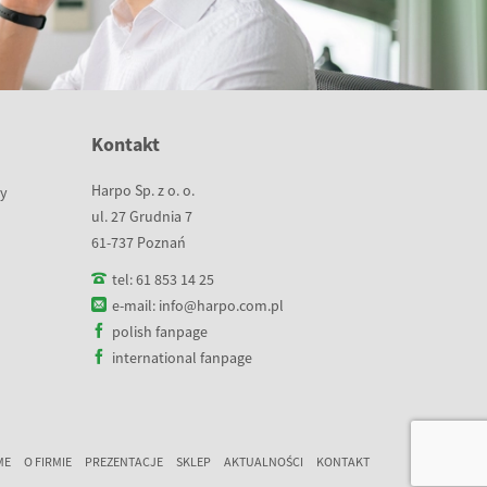
Kontakt
Harpo Sp. z o. o.
wy
ul. 27 Grudnia 7
61-737 Poznań
tel:
61 853 14 25
e-mail:
info@harpo.com.pl
polish fanpage
international fanpage
ME
O FIRMIE
PREZENTACJE
SKLEP
AKTUALNOŚCI
KONTAKT