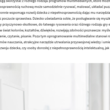
i mogą skorzystać z różnego rodzaju programów multimedialnych, które mo
osprawnością ruchową może samodzielnie rysować, malować, układać puzzle, u
ronnie wspomaga rozwój dziecka z niepełnosprawnością dając mu narzędzia
c poczucie sprawstwa. Dziecko uświadamia sobie, że posługiwanie się my
y przyczynowo-skutkowe, do łatwego rysowania oraz różnego rodzaju gry e
iat kolorów, kształtów, dźwięków, rozwijają zdolności poznawcze: myślen
iczenie, czytanie, pisanie. Poza tym oprogramowanie multimedialne stanowi 
mów nauczania, atrakcyjne narzędzie utrwalania przyswojonej wiedzy i umi
woju dziecka, czy osoby dorosłej z niepełnosprawnością intelektualną, jak 