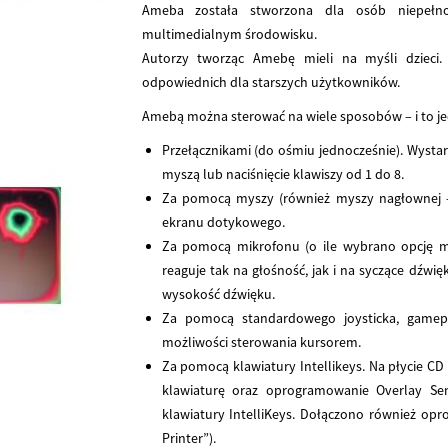
Ameba została stworzona dla osób niepełn
multimedialnym środowisku.
Autorzy tworząc Amebę mieli na myśli dzieci.
odpowiednich dla starszych użytkowników.
Amebą można sterować na wiele sposobów – i to je
Przełącznikami (do ośmiu jednocześnie). Wysta
myszą lub naciśnięcie klawiszy od 1 do 8.
Za pomocą myszy (również myszy nagłownej –
ekranu dotykowego.
Za pomocą mikrofonu (o ile wybrano opcję 
reaguje tak na głośność, jak i na syczące dźw
wysokość dźwięku.
Za pomocą standardowego joysticka, gamepa
możliwości sterowania kursorem.
Za pomocą klawiatury Intellikeys. Na płycie CD
klawiaturę oraz oprogramowanie Overlay Se
klawiatury IntelliKeys. Dołączono również o
Printer”).