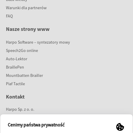
Warunki dla partnerów
FAQ
Nasze strony www
Harpo Software – syntezatory mowy
Speech2Go online
Auto-Lektor
BraillePen
Mountbatten Brailler
Piaf Tactile
Kontakt
Harpo Sp. z o. o.
ul. 27 Grudnia 7
61-737 Poznań
Cenimy państwa prywatność