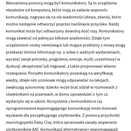
Nieocenioną pomocą mogą być komunikatory. Są to urządzenia
niezależne od komputera, które mają za zadanie wspomóc
komunikację, nagrywa się na nie wiadomości (słowa, zdania), które
można następnie odtworzyć poprzez naciśnięcie przycisku. Każdy
komunikat może być odtwarzany dowolną ilość razy. Komunikatory
mogą zawierać od jednej po kilkaset wiadomości. Dzięki tym
urządzeniom osoby niemówiące lub mające problemy z mową mogą
przekazać istotne informacje np. o sobie o ważnych wydarzeniach,
wyrażać swoje potrzeby, pragnienia, emocje, myśli, uczestniczyć w
dyskusji: akceptować lub negować, a także proponować własne
rozwiązania. Ponadto komunikatory pozwalają na weryfikację
wiedzy, dzięki nim uczniowie mogą odpowiadać na lekcjach,
zwiększają autonomię: dziecko może brać udział w rozmowach z
rówieśnikami na przerwach, w domu opowiedzieć o tym co
wydarzyło się w szkole. Korzystanie z komunikatora czy
oprogramowania wspomagającego komunikację może stanowić
wyzwanie dla początkującego użytkownika. Z pomocą przychodzi
neurologopeda Daisy Clay, która opracowała zasady wspierania
użytkowników AAC (komunikacji alternatywnej i wspomagającej)