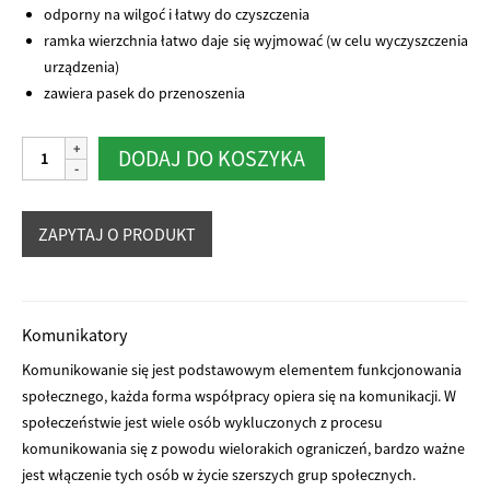
odporny na wilgoć i łatwy do czyszczenia
ramka wierzchnia łatwo daje się wyjmować (w celu wyczyszczenia
urządzenia)
zawiera pasek do przenoszenia
ilość
Alternative:
DODAJ DO KOSZYKA
Tech/Speak
4
poziomy
Komunikatory
Komunikowanie się jest podstawowym elementem funkcjonowania
społecznego, każda forma współpracy opiera się na komunikacji. W
społeczeństwie jest wiele osób wykluczonych z procesu
komunikowania się z powodu wielorakich ograniczeń, bardzo ważne
jest włączenie tych osób w życie szerszych grup społecznych.