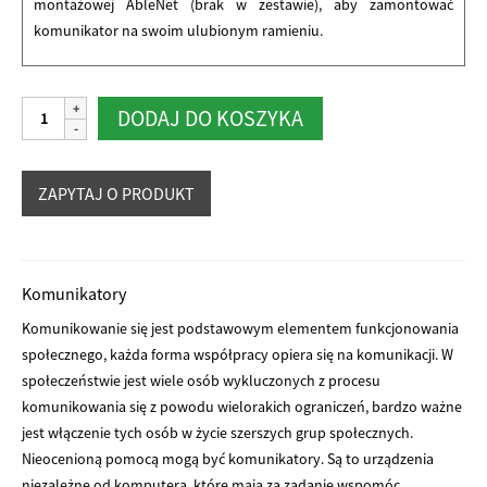
montażowej AbleNet (brak w zestawie), aby zamontować
komunikator na swoim ulubionym ramieniu.
ilość
Alternative:
DODAJ DO KOSZYKA
iTalk
4
Komunikatory
Komunikowanie się jest podstawowym elementem funkcjonowania
społecznego, każda forma współpracy opiera się na komunikacji. W
społeczeństwie jest wiele osób wykluczonych z procesu
komunikowania się z powodu wielorakich ograniczeń, bardzo ważne
jest włączenie tych osób w życie szerszych grup społecznych.
Nieocenioną pomocą mogą być komunikatory. Są to urządzenia
niezależne od komputera, które mają za zadanie wspomóc