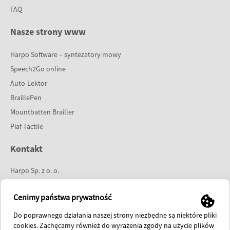
FAQ
Nasze strony www
Harpo Software – syntezatory mowy
Speech2Go online
Auto-Lektor
BraillePen
Mountbatten Brailler
Piaf Tactile
Kontakt
Harpo Sp. z o. o.
ul. 27 Grudnia 7
61-737 Poznań
Cenimy państwa prywatność
tel:
61 853 14 25
Do poprawnego działania naszej strony niezbędne są niektóre pliki
e-mail:
info@harpo.com.pl
cookies. Zachęcamy również do wyrażenia zgody na użycie plików