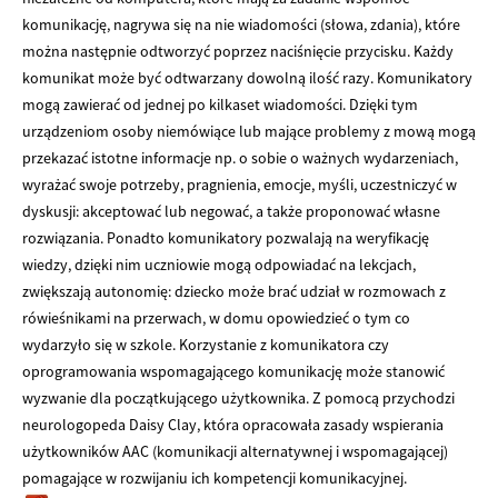
komunikację, nagrywa się na nie wiadomości (słowa, zdania), które
można następnie odtworzyć poprzez naciśnięcie przycisku. Każdy
komunikat może być odtwarzany dowolną ilość razy. Komunikatory
mogą zawierać od jednej po kilkaset wiadomości. Dzięki tym
urządzeniom osoby niemówiące lub mające problemy z mową mogą
przekazać istotne informacje np. o sobie o ważnych wydarzeniach,
wyrażać swoje potrzeby, pragnienia, emocje, myśli, uczestniczyć w
dyskusji: akceptować lub negować, a także proponować własne
rozwiązania. Ponadto komunikatory pozwalają na weryfikację
wiedzy, dzięki nim uczniowie mogą odpowiadać na lekcjach,
zwiększają autonomię: dziecko może brać udział w rozmowach z
rówieśnikami na przerwach, w domu opowiedzieć o tym co
wydarzyło się w szkole. Korzystanie z komunikatora czy
oprogramowania wspomagającego komunikację może stanowić
wyzwanie dla początkującego użytkownika. Z pomocą przychodzi
neurologopeda Daisy Clay, która opracowała zasady wspierania
użytkowników AAC (komunikacji alternatywnej i wspomagającej)
pomagające w rozwijaniu ich kompetencji komunikacyjnej.