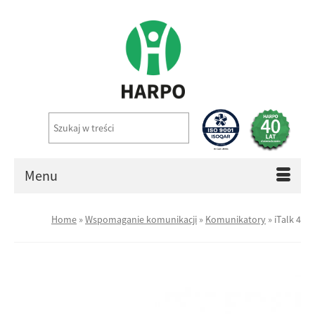
Menu
Home
»
Wspomaganie komunikacji
»
Komunikatory
»
iTalk 4