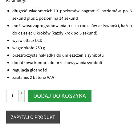
Parametry:
długość wiadomości: 10 poziomów nagrań: 9 poziomów po 6
sekund plus 1 poziom na 14 sekund
możliwość zaprogramowania trzech rodzajów aktywności, każda
do dziesięciu kroków (każdy krok po 6 sekund)
wyświetlacz LCD
waga: około 250 g
przezroczysta nakładka do umieszczenia symbolu
dodatkowa komora do przechowywania symboli
regulacja głośności
zasilanie: 2 baterie AAA
ilość
Alternative:
DODAJ DO KOSZYKA
Big
Button
with
Steps
and
Levels