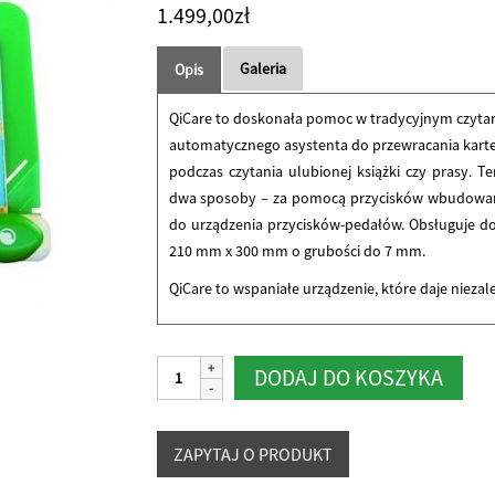
1.499,00
zł
Galeria
Opis
QiCare to doskonała pomoc w tradycyjnym czytaniu
automatycznego asystenta do przewracania karte
podczas czytania ulubionej książki czy prasy.
dwa sposoby – za pomocą przycisków wbudowan
do urządzenia przycisków-pedałów. Obsługuje
210 mm x 300 mm o grubości do 7 mm.
QiCare to wspaniałe urządzenie, które daje niezal
ilość
Alter
DODAJ DO KOSZYKA
QiCare
asystent
przewracania
kartek