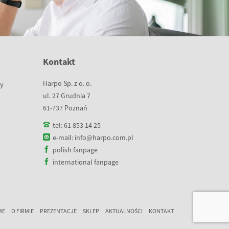
Kontakt
Harpo Sp. z o. o.
wy
ul. 27 Grudnia 7
61-737 Poznań
tel:
61 853 14 25
e-mail:
info@harpo.com.pl
polish fanpage
international fanpage
ME
O FIRMIE
PREZENTACJE
SKLEP
AKTUALNOŚCI
KONTAKT