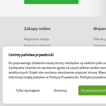
Zakupy online
Wsparc
Regulamin sklepu
Pliki do 
Dostawa i płatność
Dofinan
Raty 0%
Prezenta
Cenimy państwa prywatność
Program lojalnościowy
Szkoleni
Do poprawnego działania naszej strony niezbędne są niektóre pliki co
Baza wie
Zachęcamy również do wyrażenia zgody na użycie plików cookie narz
Warunki 
analitycznych. Dzięki nim możemy nieustannie ulepszać stronę. Więce
informacji znajdą państwo w Polityce Prywatności.
Polityka prywatno
FAQ
Tylko wymagane
Dostosuj
Akceptuj wszystki
© 2026 Harpo Sp. z o. o. ul. 27 Grudnia 7 61-737 Poznań, telefon: 61 853-14-25, fax: 6