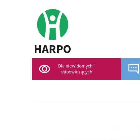
Dla niewidomych i
słabowidzących