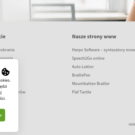
ie
Nasze strony www
pobrania
Harpo Software – syntezatory mo
sowania
Speech2Go online
cje
Auto-Lektor
a
BraillePen
okies.
dzy
Mountbatten Brailler
ędzi
dla partnerów
Piaf Tactile
j
ści
.
e
HO
1 853-14-19