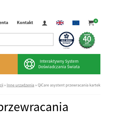
0
ienta
Kontakt
Interaktywny System
Doświadczania Świata
ji
»
Inne urządzenia
»
QiCare asystent przewracania kartek
 przewracania