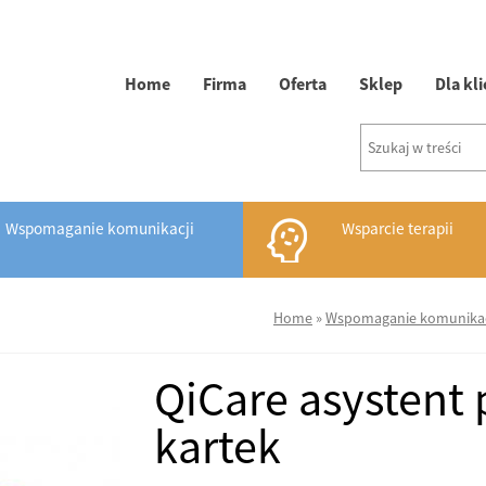
Home
Firma
Oferta
Sklep
Dla kl
Wspomaganie komunikacji
Wsparcie terapii
Home
»
Wspomaganie komunikac
QiCare asystent
kartek