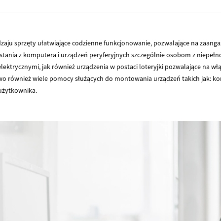
dzaju sprzęty ułatwiające codzienne funkcjonowanie, pozwalające na zaa
tania z komputera i urządzeń peryferyjnych szczególnie osobom z niepełn
ktrycznymi, jak również urządzenia w postaci loteryjki pozwalające na włą
stwo również wiele pomocy służących do montowania urządzeń takich jak: k
 użytkownika.