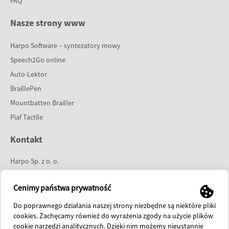
FAQ
Nasze strony www
Harpo Software – syntezatory mowy
Speech2Go online
Auto-Lektor
BraillePen
Mountbatten Brailler
Piaf Tactile
Kontakt
Harpo Sp. z o. o.
ul. 27 Grudnia 7
61-737 Poznań
Cenimy państwa prywatność
tel:
61 853 14 25
Do poprawnego działania naszej strony niezbędne są niektóre pliki
e-mail:
info@harpo.com.pl
cookies. Zachęcamy również do wyrażenia zgody na użycie plików
cookie narzędzi analitycznych. Dzięki nim możemy nieustannie
polish fanpage