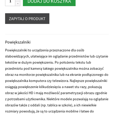
DODAJ DO KOSZYKA
Acrobat
HD
LCD
powiększalnik
Powiększalniki
Powiększalniki to urządzenia przeznaczone dla osób
słabowidzących, ułatwiające im oglądanie przedmiotów lub czytanie
tekstów w dużym powiększeniu. Po położeniu tekstu lub
przedmiotu pod kamerą takiego powiększalnika można zobaczyć
obraz na monitorze powiększalnika lub na ekranie podłączonego do
powiększalnika komputera czy telewizora. Najlepsze powiększalniki
osiągają powiększenie kilkudziesięciu a nawet stu razy, pokazują
obraz w jakości HD i mają możliwość parametryzacji obrazu zgodnie
z potrzebami użytkownika. Niektóre modele pozwalają na oglądanie
obrazów także z oddali (np. tablica w szkole), a ich niewielkie
rozmiary powodują, że są to urządzenia mobilne i łatwe do