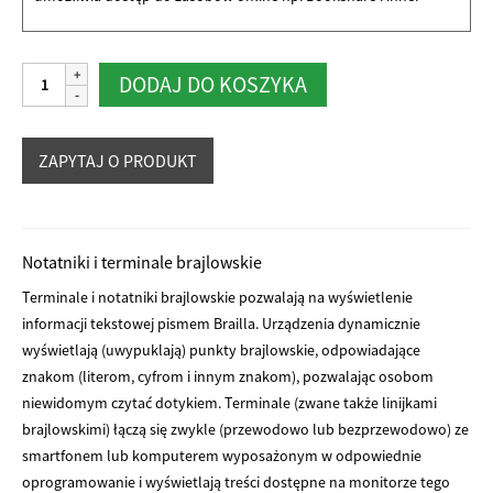
ilość
Alternative:
DODAJ DO KOSZYKA
Brailliant
BI
20X
Notatniki i terminale brajlowskie
Terminale i notatniki brajlowskie pozwalają na wyświetlenie
informacji tekstowej pismem Brailla. Urządzenia dynamicznie
wyświetlają (uwypuklają) punkty brajlowskie, odpowiadające
znakom (literom, cyfrom i innym znakom), pozwalając osobom
niewidomym czytać dotykiem. Terminale (zwane także linijkami
brajlowskimi) łączą się zwykle (przewodowo lub bezprzewodowo) ze
smartfonem lub komputerem wyposażonym w odpowiednie
oprogramowanie i wyświetlają treści dostępne na monitorze tego