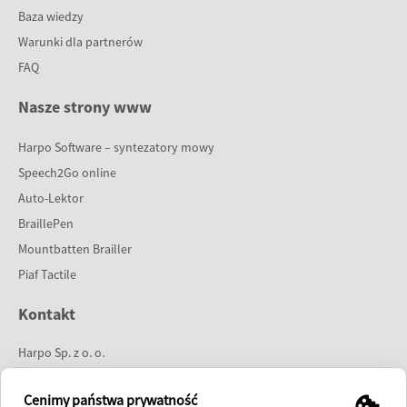
Baza wiedzy
Warunki dla partnerów
FAQ
Nasze strony www
Harpo Software – syntezatory mowy
Speech2Go online
Auto-Lektor
BraillePen
Mountbatten Brailler
Piaf Tactile
Kontakt
Harpo Sp. z o. o.
ul. 27 Grudnia 7
61-737 Poznań
Cenimy państwa prywatność