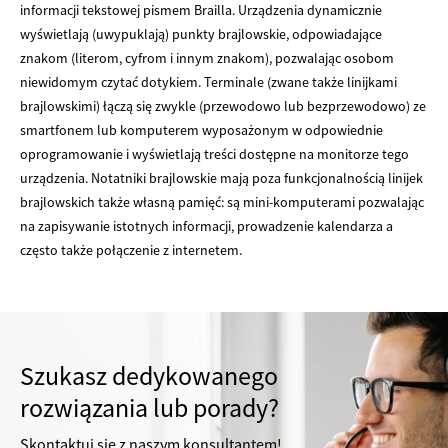
informacji tekstowej pismem Brailla. Urządzenia dynamicznie
wyświetlają (uwypuklają) punkty brajlowskie, odpowiadające
znakom (literom, cyfrom i innym znakom), pozwalając osobom
niewidomym czytać dotykiem. Terminale (zwane także linijkami
brajlowskimi) łączą się zwykle (przewodowo lub bezprzewodowo) ze
smartfonem lub komputerem wyposażonym w odpowiednie
oprogramowanie i wyświetlają treści dostępne na monitorze tego
urządzenia. Notatniki brajlowskie mają poza funkcjonalnością linijek
brajlowskich także własną pamięć: są mini-komputerami pozwalając
na zapisywanie istotnych informacji, prowadzenie kalendarza a
często także połączenie z internetem.
Szukasz dedykowanego
rozwiązania lub porady?
Skontaktuj się z naszym konsultantem!