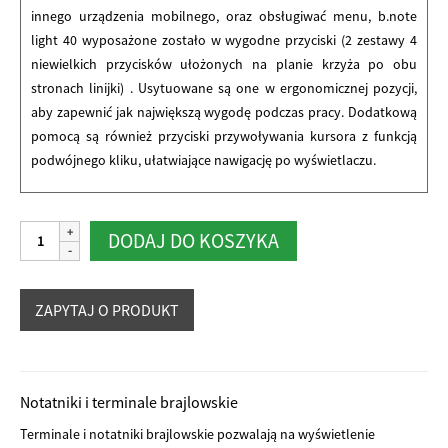
innego urządzenia mobilnego, oraz obsługiwać menu, b.note
light 40 wyposażone zostało w wygodne przyciski (2 zestawy 4
niewielkich przycisków ułożonych na planie krzyża po obu
stronach linijki) . Usytuowane są one w ergonomicznej pozycji,
aby zapewnić jak największą wygodę podczas pracy. Dodatkową
pomocą są również przyciski przywoływania kursora z funkcją
podwójnego kliku, ułatwiające nawigację po wyświetlaczu.
ilość
Alternative:
DODAJ DO KOSZYKA
b.note
light
40
linijka
brajlowska
Notatniki i terminale brajlowskie
Terminale i notatniki brajlowskie pozwalają na wyświetlenie