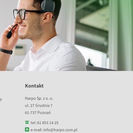
Kontakt
Harpo Sp. z o. o.
wy
ul. 27 Grudnia 7
61-737 Poznań
tel:
61 853 14 25
e-mail:
info@harpo.com.pl