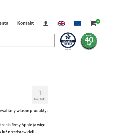
0
ienta
Kontakt
1
MAJ 2011
zywaliśmy własne produkty:
zenia firmy Apple (a więc
już przedstawicieli