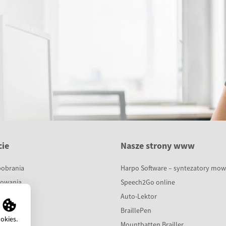
ie
Nasze strony www
pobrania
Harpo Software – syntezatory mo
sowania
Speech2Go online
cje
Auto-Lektor
a
BraillePen
okies.
dzy
Mountbatten Brailler