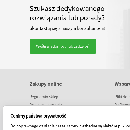
Szukasz dedykowanego
rozwiązania lub porady?
Skontaktuj się z naszym konsultantem!
Wyślij wiadomość lub zadzwoń
Zakupy online
Wsparc
Regulamin sklepu
Pliki do 
Dostawa i płatność
Dofinan
Raty 0%
Prezenta
Cenimy państwa prywatność
Program lojalnościowy
Szkoleni
Do poprawnego działania naszej strony niezbędne są niektóre pliki co
Baza wie