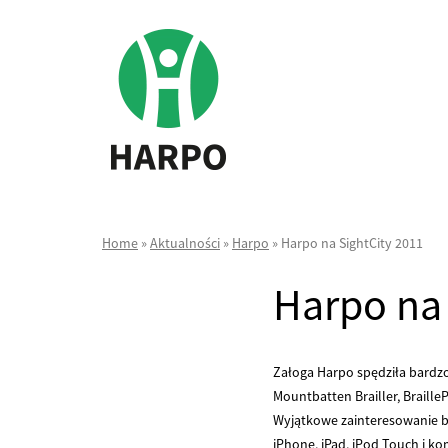
Home
»
Aktualności
»
Harpo
»
Harpo na SightCity 2011
Harpo na 
Załoga Harpo spędziła bardzo
Mountbatten Brailler, BrailleP
Wyjątkowe zainteresowanie bu
iPhone, iPad, iPod Touch i k