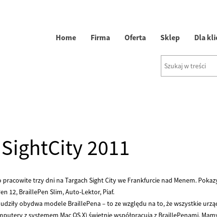
Home
Firma
Oferta
Sklep
Dla kl
SightCity 2011
 pracowite trzy dni na Targach Sight City we Frankfurcie nad Menem. Poka
en 12, BraillePen Slim, Auto-Lektor, Piaf.
dziły obydwa modele BraillePena – to ze względu na to, że wszystkie urząd
omputery z systemem Mac OS X) świetnie współpracują z BraillePenami. Mamy 