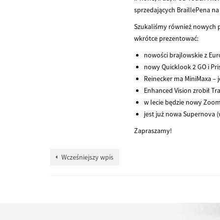
sprzedających BraillePena na 
Szukaliśmy również nowych p
wkrótce prezentować:
nowości brajlowskie z Euro
nowy Quicklook 2 GO i Pr
Reinecker ma MiniMaxa – je
Enhanced Vision zrobił Tr
w lecie będzie nowy ZoomT
jest już nowa Supernova (w
Zapraszamy!
Wcześniejszy wpis