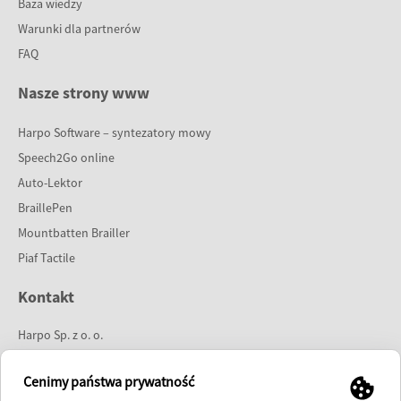
Baza wiedzy
Warunki dla partnerów
FAQ
Nasze strony www
Harpo Software – syntezatory mowy
Speech2Go online
Auto-Lektor
BraillePen
Mountbatten Brailler
Piaf Tactile
Kontakt
Harpo Sp. z o. o.
ul. 27 Grudnia 7
61-737 Poznań
Cenimy państwa prywatność